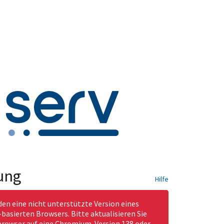
ung
Hilfe
den eine nicht unterstützte Version eines
asierten Browsers. Bitte aktualisieren Sie
rowser auf eine Chromium-Version 138 oder